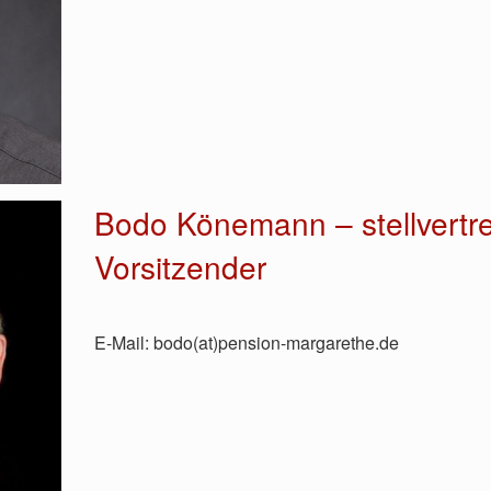
Bodo Könemann – stellvertr
Vorsitzender
E-Mail: bodo(at)pension-margarethe.de